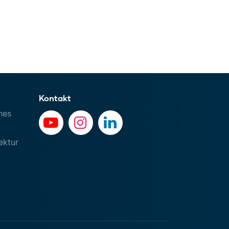
Kontakt
hes
ektur