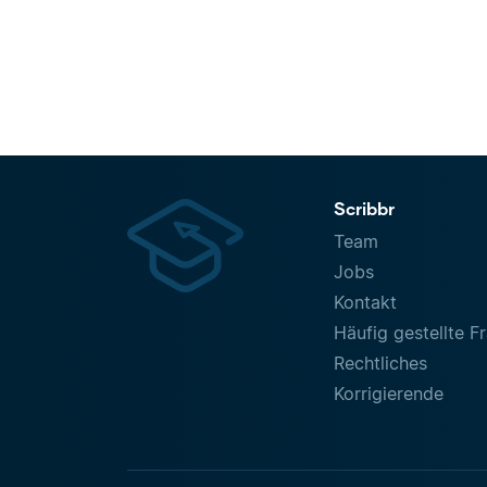
Scribbr
Team
Jobs
Kontakt
Häufig gestellte F
Rechtliches
Korrigierende