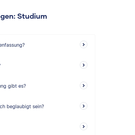
ragen: Studium
menfassung?
?
ng gibt es?
h beglaubigt sein?