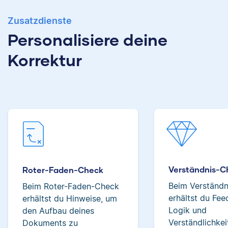
Albert hat Deutsch
Zusatzdienste
und Geschichte
Personalisiere deine
studiert und mag an
Verena hat BWL
Korrektur
seiner Arbeit als
studiert und ihre
Korrektor besonders,
ersten
dass er immer etwas
Korrekturerfahrungen
über das jeweilige
beim Lektorieren eines
Fachgebiet dazulernt.
Buches gesammelt.
Neben ihrer Arbeit als
Scribbr-Korrektorin
arbeitet Verena in der
Interior-Design-
Yasemin
Branche.
Verständnis-C
Roter-Faden-Check
Beim Verständ
Beim Roter-Faden-Check
erhältst du Fe
erhältst du Hinweise, um
Jonathan
Logik und
den Aufbau deines
Verständlichkei
Dokuments zu
Yasemin hat Romanistik