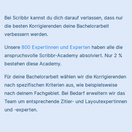
Nina hat Germanistik
und Musikerziehung
Bei Scribbr kannst du dich darauf verlassen, dass nur
studiert, arbeitet als
die besten Korrigierenden deine Bachelorarbeit
Senior-Korrektorin für
Sebastian hat
verbessern werden.
Scribbr und begeistert
Filmwissenschaften
sich für alles, was mit
studiert und liest als
Unsere
800 Expertinnen und Experten
haben alle die
Sprache zu tun hat.
Lektor am liebsten
Arbeiten über Literatur
anspruchsvolle Scribbr-Academy absolviert. Nur 2 %
oder Physik.
bestehen diese Academy.
Albert
Für deine Bachelorarbeit wählen wir die Korrigierenden
nach spezifischen Kriterien aus, wie beispielsweise
Verena
nach deinem Fachgebiet. Bei Bedarf erweitern wir das
Team um entsprechende Zitier- und Layoutexpertinnen
und -experten.
Albert hat Deutsch
und Geschichte