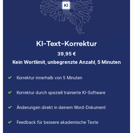
über das jeweilige
beim Lektorieren eines
Fachgebiet dazulernt.
Buches gesammelt.
Neben ihrer Arbeit als
Scribbr-Korrektorin
arbeitet Verena in der
Interior-Design-
Yasemin
KI-Text-Korrektur
Branche.
39,95 €
Kein Wortlimit, unbegrenzte Anzahl, 5 Minuten
Jonathan
Korrektur innerhalb von 5 Minuten
Yasemin hat Romanistik
und
Korrektur durch speziell trainierte KI-Software
Wirtschaftskommunikation
studiert. Bei Scribbr
Änderungen direkt in deinem Word-Dokument
unterstützt sie
Studierende nicht nur als
Jonathan hat
Feedback für bessere akademische Texte
Lektorin, sondern auch
Musiktheorie und
durch das Schreiben
Kulturwissenschaften