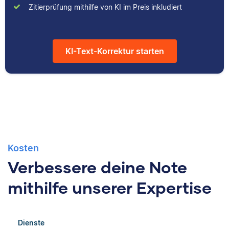
Zitierprüfung mithilfe von KI im Preis inkludiert
hilfreicher Artikel für
studiert und arbeitet
unsere
neben seiner
Wissensdatenbank.
freiberuflichen
Tätigkeit für Scribbr
KI-Text-Korrektur starten
auch als Lektor an
einer Kunstuniversität.
Kosten
Verbessere deine Note
mithilfe unserer Expertise
Dienste