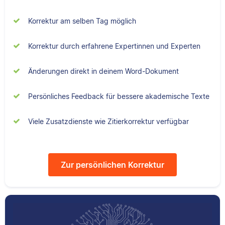
Senior-Korrektorin für
Sebastian hat
Scribbr und begeistert
Filmwissenschaften
Korrektur am selben Tag möglich
sich für alles, was mit
studiert und liest als
Sprache zu tun hat.
Lektor am liebsten
Korrektur durch erfahrene Expertinnen und Experten
Arbeiten über Literatur
oder Physik.
Änderungen direkt in deinem Word-Dokument
Albert
Persönliches Feedback für bessere akademische Texte
Verena
Viele Zusatzdienste wie Zitierkorrektur verfügbar
Albert hat Deutsch
Zur persönlichen Korrektur
und Geschichte
studiert und mag an
Verena hat BWL
seiner Arbeit als
studiert und ihre
Korrektor besonders,
ersten
dass er immer etwas
Korrekturerfahrungen