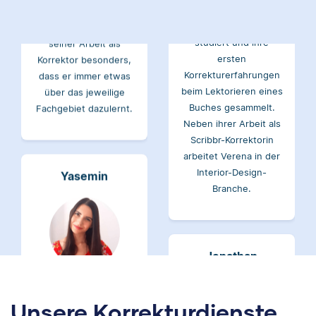
studiert und mag an
Verena hat BWL
seiner Arbeit als
studiert und ihre
Korrektor besonders,
ersten
dass er immer etwas
Korrekturerfahrungen
über das jeweilige
beim Lektorieren eines
Fachgebiet dazulernt.
Buches gesammelt.
Neben ihrer Arbeit als
Scribbr-Korrektorin
arbeitet Verena in der
Interior-Design-
Yasemin
Branche.
Jonathan
Yasemin hat Romanistik
und
Wirtschaftskommunikation
Unsere Korrekturdienste
studiert. Bei Scribbr