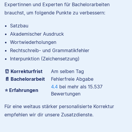
Expertinnen und Experten für Bachelorarbeiten
brauchst, um folgende Punkte zu verbessern:
Satzbau
Nina hat Germanistik
Akademischer Ausdruck
und Musikerziehung
Wortwiederholungen
studiert, arbeitet als
Rechtschreib- und Grammatikfehler
Senior-Korrektorin für
Scribbr und begeistert
Interpunktion (Zeichensetzung)
sich für alles, was mit
⏰ Korrekturfrist
Am selben Tag
Sprache zu tun hat.
📄 Bachelorarbeit
Fehlerfreie Abgabe
4.4
bei mehr als
15.537
⭐ Erfahrungen
Bewertungen
Albert
Für eine weitaus stärker personalisierte Korrektur
Verena
empfehlen wir dir unsere Zusatzdienste.