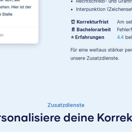
Rechtschreib- und Gramm
Interpunktion (Zeichense
⏰ Korrekturfrist
Am se
📄 Bachelorarbeit
Fehler
Nina hat Germanistik un
⭐ Erfahrungen
4.4
bei
Musikerziehung studiert
arbeitet als Senior-Korrekt
Für eine weitaus stärker pe
für Scribbr und begeistert 
unsere Zusatzdienste.
für alles, was mit Sprache z
hat.
Albert
Zusatzdienste
sonalisiere deine Korre