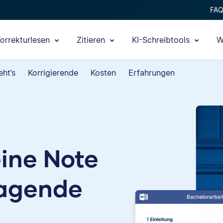
FA
orrekturlesen
Zitieren
KI-Schreibtools
W
eht’s
Korrigierende
Kosten
Erfahrungen
ine Note
ragende