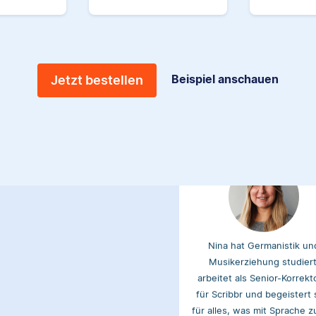
Lektorin, sondern auch du
das Schreiben hilfreicher Ar
für unsere Wissensdatenb
Beispiel anschauen
Jetzt bestellen
Nina
Nina hat Germanistik un
Musikerziehung studiert
arbeitet als Senior-Korrekt
für Scribbr und begeistert 
für alles, was mit Sprache z
hat.