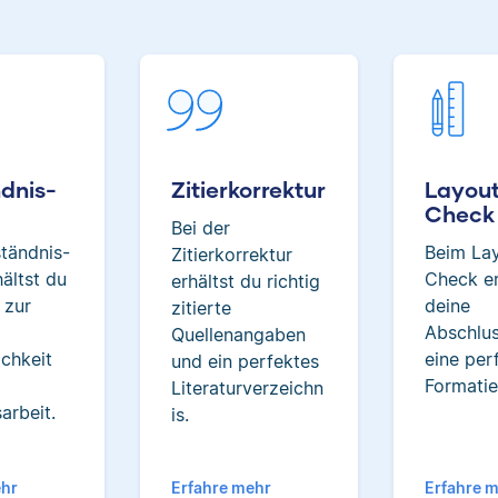
Albert hat Deutsch und
Geschichte studiert und ma
seiner Arbeit als Korrekt
besonders, dass er immer 
über das jeweilige Fachge
dazulernt.
dnis-
Zitierkorrektur
Layou
Check
Bei der
tändnis-
Beim La
Yasemin
Zitierkorrektur
ältst du
Check er
erhältst du richtig
 zur
deine
zitierte
d
Abschlus
Quellenangaben
ichkeit
eine per
und ein perfektes
Formatie
Literaturverzeichn
arbeit.
is.
Yasemin hat Romanistik 
Wirtschaftskommunikati
studiert. Bei Scribbr unters
ehr
Erfahre mehr
Erfahre 
sie Studierende nicht nur 