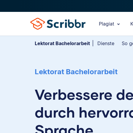
Plagiat
K
Lektorat Bachelorarbeit
Dienste
So g
Lektorat Bachelorarbeit
Verbessere de
durch hervor
Sprache