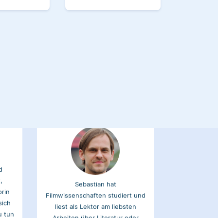
Kulturwissenschaften studiert
rch
und arbeitet neben seiner
tikel
freiberuflichen Tätigkeit für
ank.
Scribbr auch als Lektor an einer
Kunstuniversität.
Sebastian
d
,
Sebastian hat
orin
Filmwissenschaften studiert und
sich
liest als Lektor am liebsten
u tun
Arbeiten über Literatur oder
Physik.