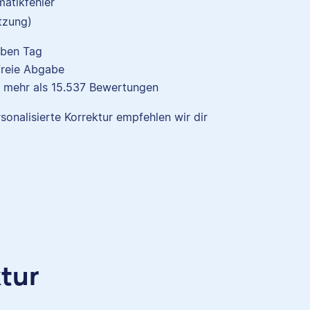
atikfehler
tzung)
lben Tag
freie Abgabe
d
 mehr als
15.537
Bewertungen
,
orin
rsonalisierte Korrektur empfehlen wir dir
sich
u tun
Verena
ktur