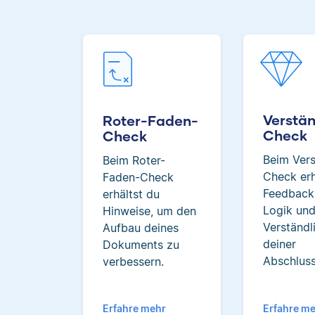
Verstän
Roter-Faden-
Check
Check
Beim Vers
Beim Roter-
Check erh
Faden-Check
Feedback
erhältst du
Logik un
Hinweise, um den
Verständl
Aufbau deines
deiner
Dokuments zu
Abschluss
verbessern.
Erfahre mehr
Erfahre m