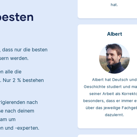
 besten
Albert
, dass nur die besten
sern werden.
Albert hat Deutsch und
 alle die
Geschichte studiert und ma
. Nur 2 % bestehen
seiner Arbeit als Korrekt
besonders, dass er immer 
über das jeweilige Fachge
rigierenden nach
dazulernt.
ise nach deinem
Team um
en und -experten.
Yasemin