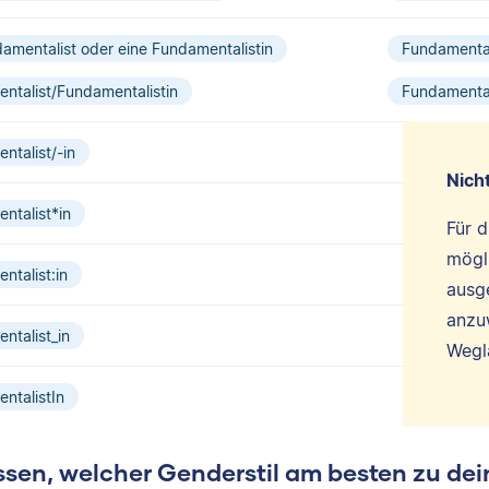
damentalist oder eine Fundamentalistin
Fundamental
ntalist/Fundamentalistin
Fundamental
ntalist/-in
Nich
ntalist*in
Für d
mögli
ntalist:in
ausg
anzu
ntalist_in
Wegla
ntalistIn
sen, welcher Genderstil am besten zu dei