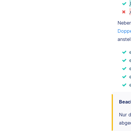
Nebe
Doppe
anstel
Beac
Nur d
abge