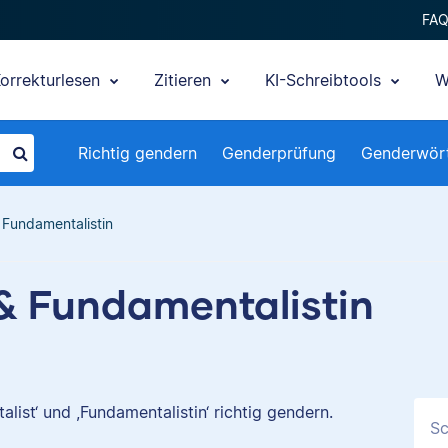
FA
orrekturlesen
Zitieren
KI-Schreibtools
W
Richtig gendern
Genderprüfung
Genderwör
 Fundamentalistin
& Fundamentalistin
list‘ und ,Fundamentalistin‘ richtig gendern.
Sc