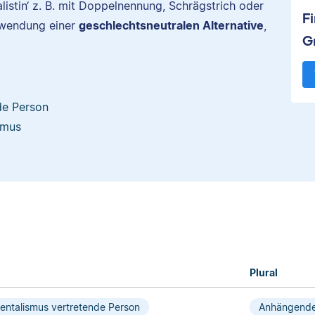
istin‘ z. B. mit Doppelnennung, Schrägstrich oder
F
rwendung einer
geschlechtsneutralen Alternative
,
G
de Person
smus
Plural
ntalismus vertretende Person
Anhängende