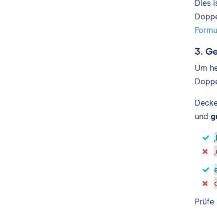
Dies 
Doppe
Formu
3. G
Um he
Doppe
Decke
und
g
Prüfe