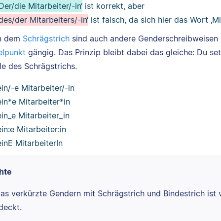
‚Der/die Mitarbeiter/-in‘
ist korrekt, aber
‚des/der Mitarbeiters/-in‘
ist falsch, da sich hier das Wort ‚M
n dem
Schrägstrich
sind auch andere Genderschreibweisen
lpunkt
gängig. Das Prinzip bleibt dabei das gleiche: Du s
le des Schrägstrichs.
ein/-e Mitarbeiter/-in
ein*e Mitarbeiter*in
ein_e Mitarbeiter_in
ein:e Mitarbeiter:in
einE MitarbeiterIn
hte
as verkürzte Gendern mit Schrägstrich und Bindestrich ist
deckt.