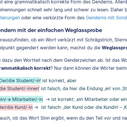
ist eine grammatikalisch korrekte Form des Genderns. Aller
lnennungen schnell sehr lang und schwer zu lesen. Daher bi
lierungen
oder eine verkürzte Form des
Genderns mit Sond
endern mit der einfachen Weglassprobe
rauszufinden, ob ein Wort verkürzt mit Schrägstrich, Sternc
lpunkt gegendert werden kann, machst du die
Weglasspr
 dazu den Wortteil nach dem Genderzeichen ab. Ist das W
rammatikalisch korrekt
? Nur dann können die Wörter be
‚Der/die Student/-in‘
ist korrekt, aber
‚die Student/-innen‘
ist falsch, da hier die Endung ‚en‘ von ‚
ein/-e Mitarbeiter/-in
→ ist korrekt: ‚ein Mitarbeiter oder ein
der/die Kund/-in
→ ist falsch: ‚der Kund oder die Kundin‘ – ‚K
 auch, ob das Wort Sinn ergibt, wenn du den Teil vor und 