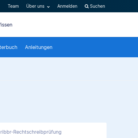
Q
Team
Über uns
Anmelden
Suchen
issen
terbuch
Anleitungen
ribbr-Rechtschreibprüfung