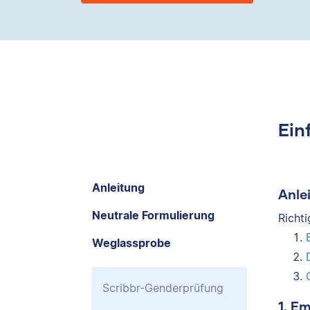
Ein
Anleitung
Anle
Neutrale Formulierung
Richt
Weglassprobe
Scribbr-Genderprüfung
1. E