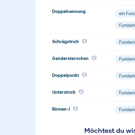
Doppelnennung
ein Fun
Fundame
Schrägstrich­
Fundame
Gendersternchen
Fundame
Doppelpunkt
Fundame
Unterstrich
Fundame
Binnen-I
Fundame
Möchtest du wis