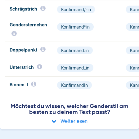
Schrägstrich­
Konfirmand/-in
Kann
Gendersternchen
Konfirmand*in
Kann
Doppelpunkt
Konfirmand:in
Kann
Unterstrich
Konfirmand_in
Kann
Binnen-I
KonfirmandIn
Kann
Möchtest du wissen, welcher Genderstil am
besten zu deinem Text passt?
Weiterlesen