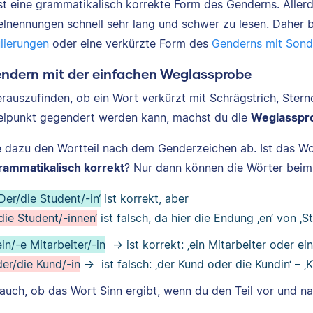
ist eine grammatikalisch korrekte Form des Genderns. Aller
lnennungen schnell sehr lang und schwer zu lesen. Daher bi
lierungen
oder eine verkürzte Form des
Genderns mit Sond
endern mit der einfachen Weglassprobe
rauszufinden, ob ein Wort verkürzt mit Schrägstrich, Sternc
lpunkt gegendert werden kann, machst du die
Weglasspr
 dazu den Wortteil nach dem Genderzeichen ab. Ist das W
rammatikalisch korrekt
? Nur dann können die Wörter be
‚Der/die Student/-in‘
ist korrekt, aber
‚die Student/-innen‘
ist falsch, da hier die Endung ‚en‘ von ‚
ein/-e Mitarbeiter/-in
→ ist korrekt: ‚ein Mitarbeiter oder ein
der/die Kund/-in
→ ist falsch: ‚der Kund oder die Kundin‘ – ‚K
 auch, ob das Wort Sinn ergibt, wenn du den Teil vor und 