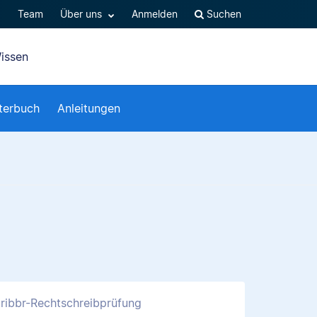
Q
Team
Über uns
Anmelden
Suchen
issen
terbuch
Anleitungen
ribbr-Rechtschreibprüfung