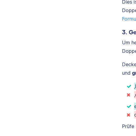
Dies 
Doppe
Formu
3. G
Um he
Doppe
Decke
und
g
Prüfe