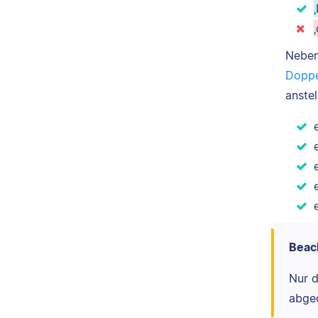
Nebe
Doppe
anstel
Beac
Nur d
abge