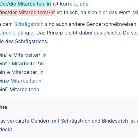
‚Der/die Mitarbeiter/-in‘
ist korrekt, aber
‚des/der Mitarbeiters/-in‘
ist falsch, da sich hier das Wort ‚M
n dem
Schrägstrich
sind auch andere Genderschreibweisen
lpunkt
gängig. Das Prinzip bleibt dabei das gleiche: Du s
le des Schrägstrichs.
ein/-e Mitarbeiter/-in
ein*e Mitarbeiter*in
ein_e Mitarbeiter_in
ein:e Mitarbeiter:in
einE MitarbeiterIn
hte
as verkürzte Gendern mit Schrägstrich und Bindestrich ist
deckt.