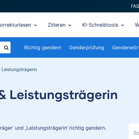
FA
orrekturlesen
Zitieren
KI-Schreibtools
W
Richtig gendern
Genderprüfung
Genderwör
 Leistungsträgerin
& Leistungsträgerin
äger‘ und ,Leistungsträgerin‘ richtig gendern.
Sc