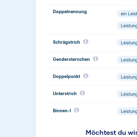
Doppelnennung
ein Leis
Leistun
Schrägstrich­
Leistung
Gendersternchen
Leistun
Doppelpunkt
Leistung
Unterstrich
Leistun
Binnen-I
Leistun
Möchtest du wis