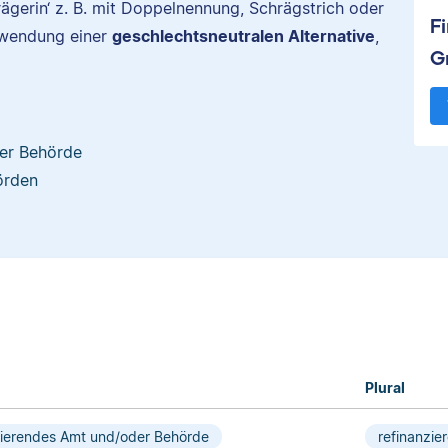
rägerin‘ z. B. mit Doppelnennung, Schrägstrich oder
F
rwendung einer
geschlechtsneutralen Alternative
,
G
der Behörde
örden
Plural
zierendes Amt und/oder Behörde
refinanzi