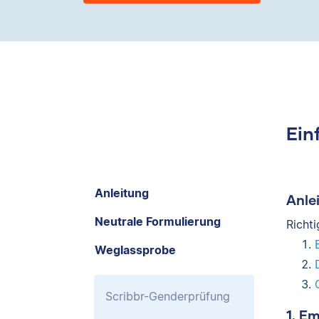
Ein
Anleitung
Anle
Neutrale Formulierung
Richt
Weglassprobe
Scribbr-Genderprüfung
1. E