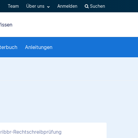
Q
Team
Über uns
Anmelden
Suchen
issen
terbuch
Anleitungen
ribbr-Rechtschreibprüfung