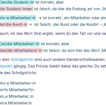
‚Der/die Student/-in‘
ist korrekt, aber
‚die Student/-innen‘
ist falsch, da hier die Endung ‚en‘ von ‚
ein/-e Mitarbeiter/-in
→ ist korrekt: ‚ein Mitarbeiter oder ein
der/die Kund/-in
→ ist falsch: ‚der Kund oder die Kundin‘ – ‚K
 auch, ob das Wort Sinn ergibt, wenn du den Teil vor und 
‚Der/die Mitarbeiter/-in‘
ist korrekt, aber
‚des/der Mitarbeiters/-in‘
ist falsch, da sich hier das Wort ‚M
n dem
Schrägstrich
sind auch andere Genderschreibweisen
lpunkt
gängig. Das Prinzip bleibt dabei das gleiche: Du s
le des Schrägstrichs.
ein/-e Mitarbeiter/-in
ein*e Mitarbeiter*in
ein_e Mitarbeiter_in
ein:e Mitarbeiter:in