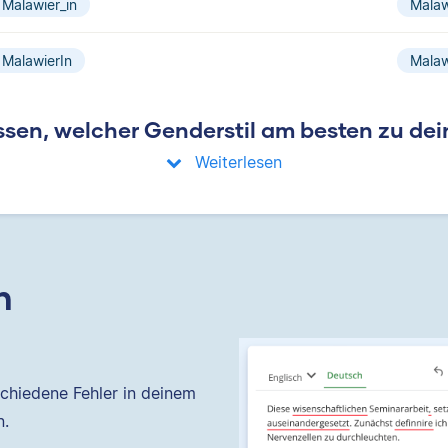
Malawier_in
Malaw
MalawierIn
Malaw
sen, welcher Genderstil am besten zu dei
Weiterlesen
n
chiedene Fehler in deinem
n.