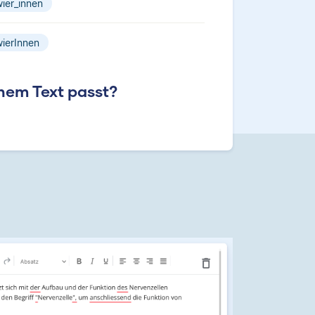
ier_innen
ierInnen
nem Text passt?