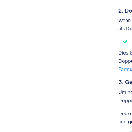
2. D
Wenn 
als D
Dies 
Doppe
Formu
3. G
Um he
Doppe
Decke
und
g