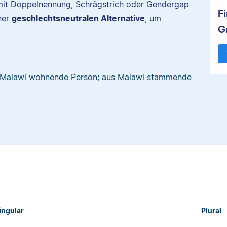
. mit Doppelnennung, Schrägstrich oder Gendergap
F
ner
geschlechtsneutralen Alternative
, um
G
in Malawi wohnende Person; aus Malawi stammende
ingular
Plural