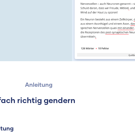
Anleitung
fach richtig gendern
itung