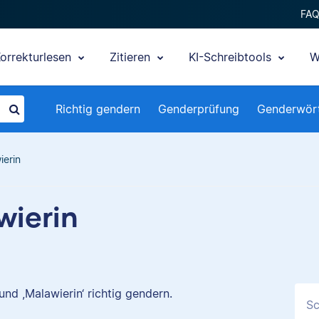
FA
orrekturlesen
Zitieren
KI-Schreibtools
W
Richtig gendern
Genderprüfung
Genderwör
ierin
wierin
und ,Malawierin‘ richtig gendern.
Sc