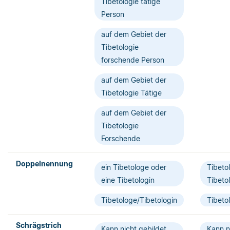
Tibetologie tätige
Person
auf dem Gebiet der
Tibetologie
forschende Person
auf dem Gebiet der
Tibetologie Tätige
auf dem Gebiet der
Tibetologie
Forschende
Doppelnennung
ein Tibetologe oder
Tibeto
eine Tibetologin
Tibeto
Tibetologe/Tibetologin
Tibeto
Schrägstrich­
Kann nicht gebildet
Kann n