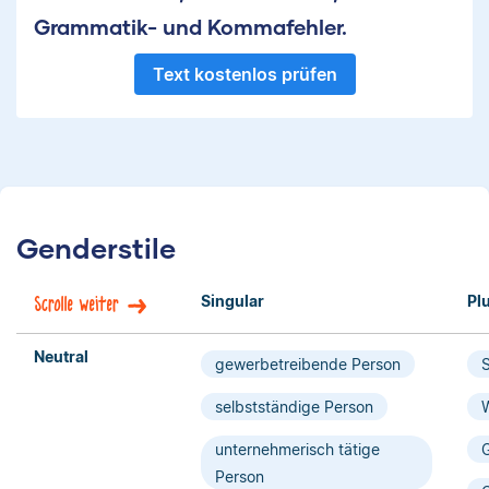
Grammatik- und Kommafehler.
Text kostenlos prüfen
Genderstile
Singular
Plu
Scrolle weiter
Neutral
gewerbetreibende Person
S
selbstständige Person
W
unternehmerisch tätige
G
Person