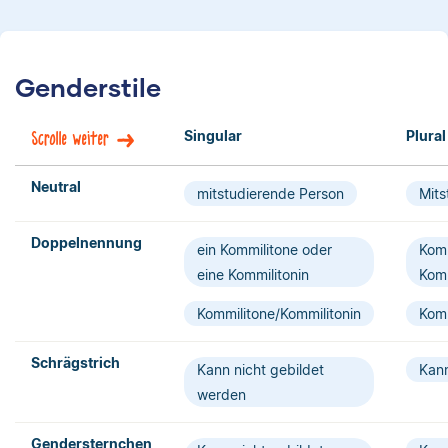
Genderstile
Singular
Plural
Scrolle weiter
Neutral
mitstudierende Person
Mits
Doppelnennung
ein Kommilitone oder
Komm
eine Kommilitonin
Komm
Kommilitone/Kommilitonin
Komm
Schrägstrich­
Kann nicht gebildet
Kann
werden
Gendersternchen