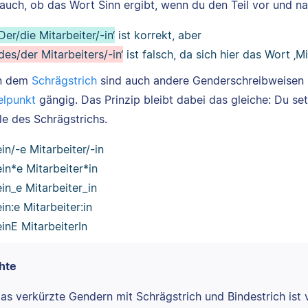
 auch, ob das Wort Sinn ergibt, wenn du den Teil vor und 
‚Der/die Mitarbeiter/-in‘
ist korrekt, aber
‚des/der Mitarbeiters/-in‘
ist falsch, da sich hier das Wort ‚M
n dem
Schrägstrich
sind auch andere Genderschreibweisen
lpunkt
gängig. Das Prinzip bleibt dabei das gleiche: Du s
le des Schrägstrichs.
ein/-e Mitarbeiter/-in
ein*e Mitarbeiter*in
ein_e Mitarbeiter_in
ein:e Mitarbeiter:in
einE MitarbeiterIn
hte
as verkürzte Gendern mit Schrägstrich und Bindestrich ist