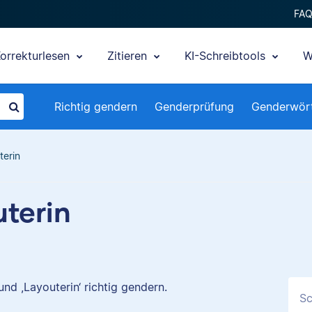
FA
orrekturlesen
Zitieren
KI-Schreibtools
W
Richtig gendern
Genderprüfung
Genderwör
terin
terin
nd ,Layouterin‘ richtig gendern.
Sc