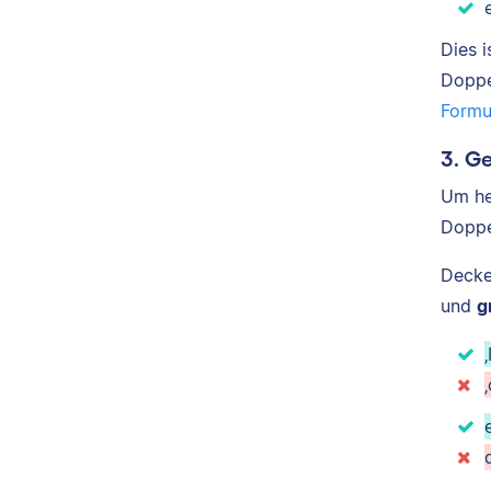
Dies 
Doppe
Formu
3. G
Um he
Doppe
Decke
und
g