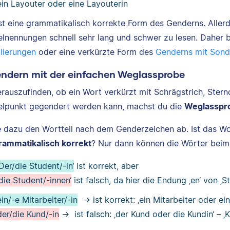
ein Layouter oder eine Layouterin
ist eine grammatikalisch korrekte Form des Genderns. Aller
lnennungen schnell sehr lang und schwer zu lesen. Daher bi
lierungen
oder eine verkürzte Form des
Genderns mit Sond
endern mit der einfachen Weglassprobe
rauszufinden, ob ein Wort verkürzt mit Schrägstrich, Sternc
lpunkt gegendert werden kann, machst du die
Weglasspr
 dazu den Wortteil nach dem Genderzeichen ab. Ist das W
rammatikalisch korrekt
? Nur dann können die Wörter be
‚Der/die Student/-in‘
ist korrekt, aber
‚die Student/-innen‘
ist falsch, da hier die Endung ‚en‘ von ‚
ein/-e Mitarbeiter/-in
→ ist korrekt: ‚ein Mitarbeiter oder ein
der/die Kund/-in
→ ist falsch: ‚der Kund oder die Kundin‘ – ‚K