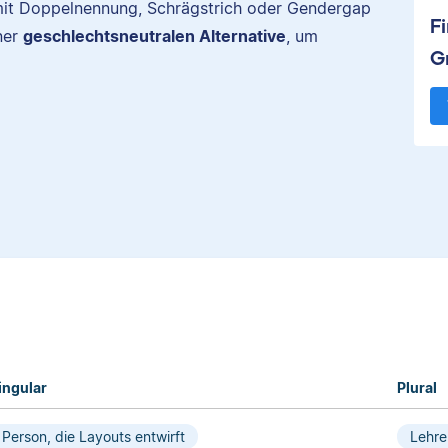
. mit Doppelnennung, Schrägstrich oder Gendergap
F
ner
geschlechtsneutralen Alternative
, um
G
ingular
Plural
Person, die Layouts entwirft
Lehr