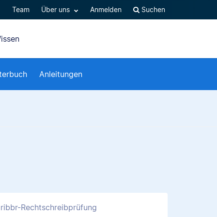
Q
Team
Über uns
Anmelden
Suchen
issen
terbuch
Anleitungen
ribbr-Rechtschreibprüfung