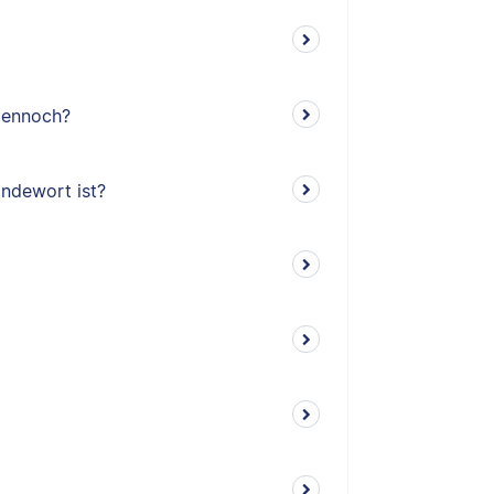
dennoch?
indewort ist?