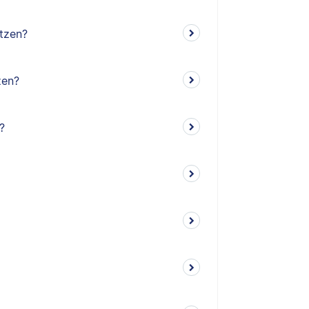
tzen?
zen?
?