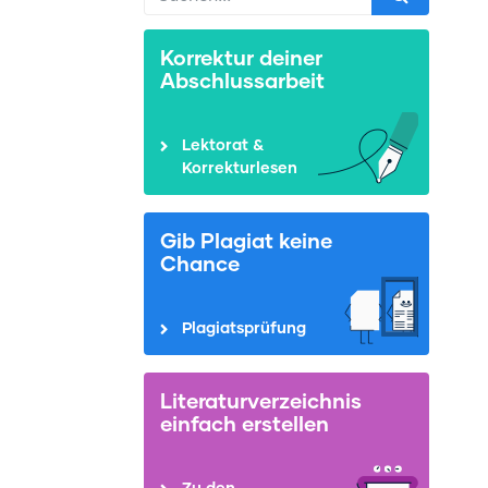
Korrektur deiner
Abschlussarbeit
Lektorat &
Korrekturlesen
Gib Plagiat keine
Chance
Plagiatsprüfung
Literaturverzeichnis
einfach erstellen
Zu den