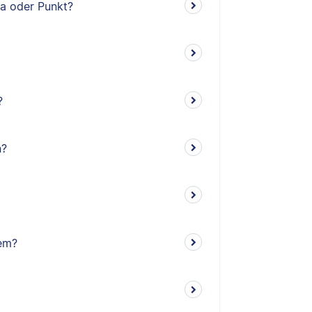
ma oder Punkt?
?
n?
em?