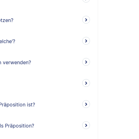
etzen?
elche‘?
en verwenden?
räposition ist?
ls Präposition?