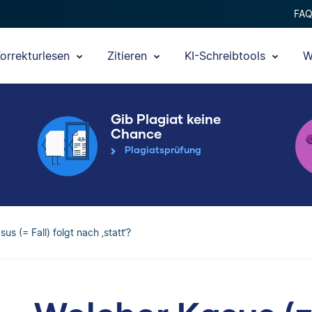
FA
orrekturlesen
Zitieren
KI-Schreibtools
W
Gib Plagiat keine
Chance
Plagiatsprüfung
us (= Fall) folgt nach ‚statt‘?