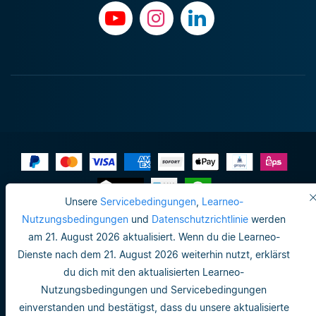
Unsere
Servicebedingungen
,
Learneo-
Impressum
Nutzungsbedingungen
und
Datenschutzrichtlinie
werden
am 21. August 2026 aktualisiert. Wenn du die Learneo-
Do not sell or share my personal info
Dienste nach dem 21. August 2026 weiterhin nutzt, erklärst
Nutzungsbedingungen
du dich mit den aktualisierten Learneo-
Nutzungsbedingungen und Servicebedingungen
Datenschutzrichtlinie
einverstanden und bestätigst, dass du unsere aktualisierte