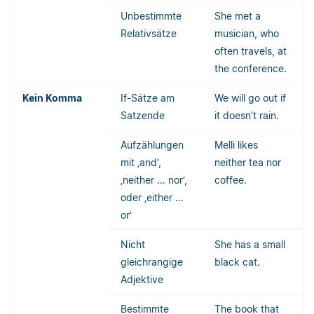
Unbestimmte
She met a
Relativsätze
musician, who
often travels, at
the conference.
Kein Komma
If-Sätze am
We will go out if
Satzende
it doesn’t rain.
Aufzählungen
Melli likes
mit ‚and‘,
neither tea nor
‚neither … nor‘,
coffee.
oder ‚either …
or‘
Nicht
She has a small
gleichrangige
black cat.
Adjektive
Bestimmte
The book that