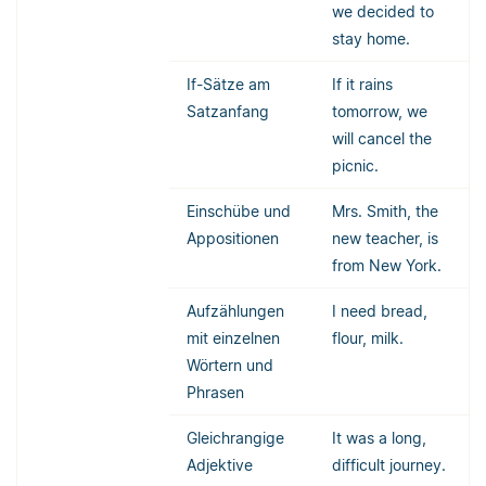
we decided to
stay home.
If-Sätze am
If it rains
Satzanfang
tomorrow, we
will cancel the
picnic.
Einschübe und
Mrs. Smith, the
Appositionen
new teacher, is
from New York.
Aufzählungen
I need bread,
mit einzelnen
flour, milk.
Wörtern und
Phrasen
Gleichrangige
It was a long,
Adjektive
difficult journey.