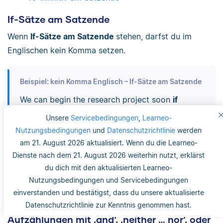
If-Sätze am Satzende
Wenn
If-Sätze am Satzende
stehen, darfst du im
Englischen kein Komma setzen.
Beispiel: kein Komma Englisch – If-Sätze am Satzende
We can begin the research project soon
if
Professor Smith approves the proposal
.
Unsere
Servicebedingungen
,
Learneo-
Nutzungsbedingungen
und
Datenschutzrichtlinie
werden
Abdul and Emily will have their wedding
am 21. August 2026 aktualisiert. Wenn du die Learneo-
ceremony outdoors
if the weather stays clear
.
Dienste nach dem 21. August 2026 weiterhin nutzt, erklärst
du dich mit den aktualisierten Learneo-
We will need to make a reservation for six
Nutzungsbedingungen und Servicebedingungen
o’clock
if the Johnsons decide to join us
.
einverstanden und bestätigst, dass du unsere aktualisierte
Datenschutzrichtlinie zur Kenntnis genommen hast.
Aufzählungen mit ‚and‘, ‚neither … nor‘, oder