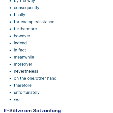
by the way
consequently
finally
for example/instance
furthermore
however
indeed
in fact
meanwhile
moreover
nevertheless
on the one/other hand
therefore
unfortunately
well
If-Sätze am Satzanfang