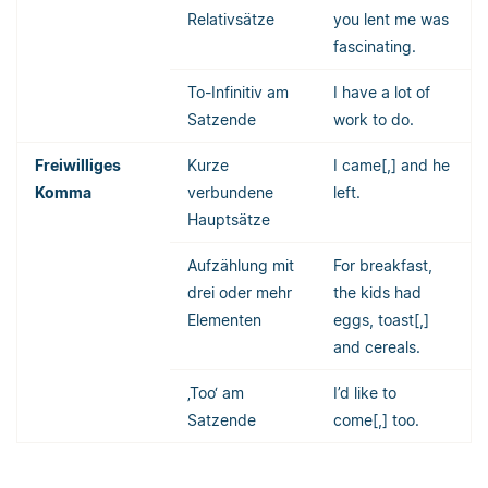
Relativsätze
you lent me was
fascinating.
To-Infinitiv am
I have a lot of
Satzende
work to do.
Freiwilliges
Kurze
I came[,] and he
Komma
verbundene
left.
Hauptsätze
Aufzählung mit
For breakfast,
drei oder mehr
the kids had
Elementen
eggs, toast[,]
and cereals.
‚Too‘ am
I’d like to
Satzende
come[,] too.