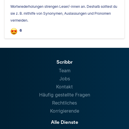
Wortwiederholungen strengen Leser/-innen an. Deshalb solltest du
sie z. B. mithilfe von Synonymen, Auslassungen und Pronomen
vermeiden.
6
Scribbr
Team
Jobs
Kontakt
Häufig gestellte Fragen
Rechtliches
Korrigierende
Alle Dienste