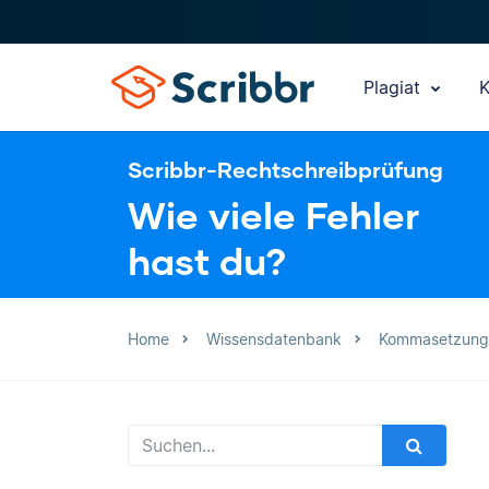
Plagiat
K
Scribbr-Rechtschreibprüfung
Wie viele Fehler
hast du?
Home
Wissensdatenbank
Kommasetzung