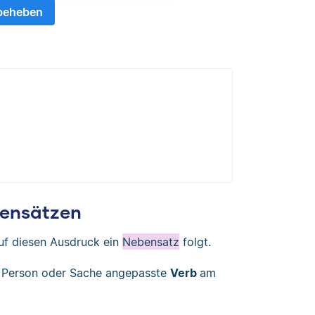
 beheben
bensätzen
uf diesen Ausdruck ein
Nebensatz
folgt.
e Person oder Sache angepasste
Verb
am