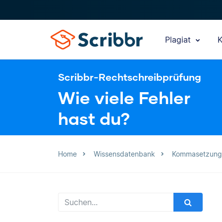
Plagiat
K
Scribbr-Rechtschreibprüfung
Wie viele Fehler
hast du?
Home
Wissensdatenbank
Kommasetzung