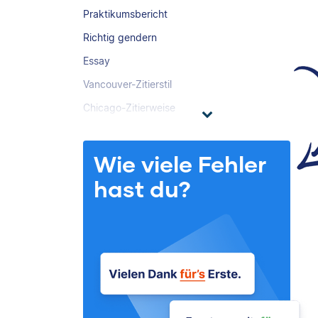
Praktikumsbericht
Richtig gendern
Essay
Vancouver-Zitierstil
Chicago-Zitierweise
Wie viele Fehler
hast du?