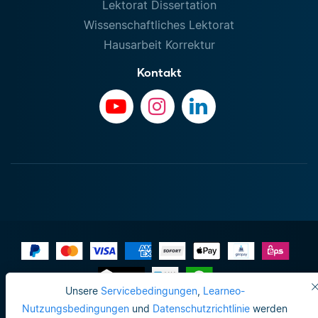
Lektorat Dissertation
Wissenschaftliches Lektorat
Hausarbeit Korrektur
Kontakt
Unsere
Servicebedingungen
,
Learneo-
Impressum
Nutzungsbedingungen
und
Datenschutzrichtlinie
werden