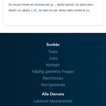
Du musst immer ein Komma bei ‚je … desto‘ setzen. Es steht dann
direkt vor ‚desto‘, z. B.: Je mehr er isst, desto mehr nimmt er zu.
Scribbr
Team
Jobs
Kontakt
Häufig gestellte Fragen
Rechtliches
Korrigierende
Alle Dienste
Lektorat Masterarbeit