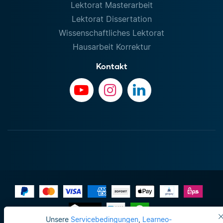
Lektorat Masterarbeit
Lektorat Dissertation
Wissenschaftliches Lektorat
Hausarbeit Korrektur
Kontakt
Unsere
Servicebedingungen
,
Learneo-