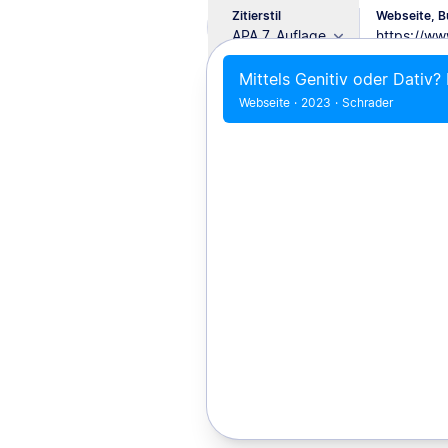
Zitierstil
Webseite, Bu
APA 7. Auflage
Mittels Genitiv oder Dativ?
Webseite
·
2023
·
Schrader