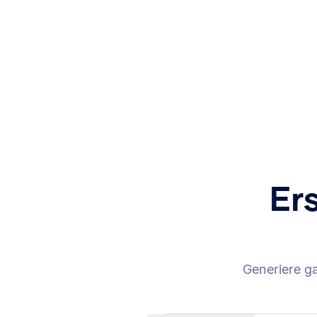
Er
Generiere g