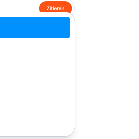
Zitieren
it Chrome zitieren
Manuell zitieren