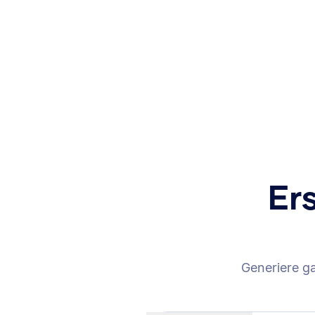
Er
Generiere g