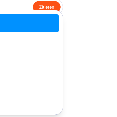
Zitieren
it Chrome zitieren
Manuell zitieren