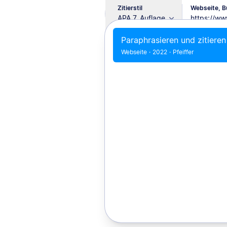
Zitierstil
Webseite, Bu
APA 7. Auflage
Paraphrasieren und zitieren
Webseite
·
2022
·
Pfeiffer