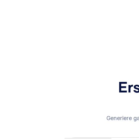
Er
Generiere g