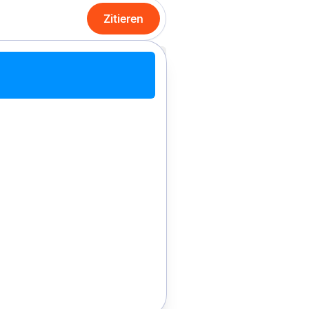
Zitieren
it Chrome zitieren
Manuell zitieren