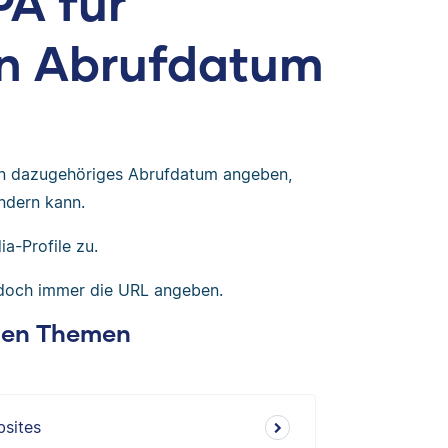
PA für
ein Abrufdatum
ein dazugehöriges Abrufdatum angeben,
ändern kann.
ia-Profile zu.
edoch immer die URL angeben.
chen Themen
bsites