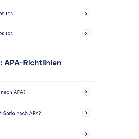
bsites
bsites
n: APA-Richtlinien
o nach APA?
V-Serie nach APA?