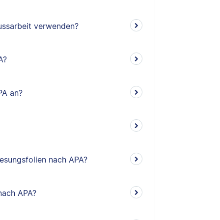
lussarbeit verwenden?
A?
PA an?
rlesungsfolien nach APA?
 nach APA?