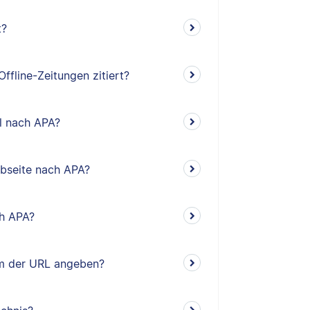
t?
ffline-Zeitungen zitiert?
el nach APA?
ebseite nach APA?
ch APA?
um der URL angeben?