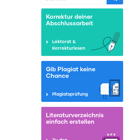
Korrektur deiner
Abschlussarbeit
Lektorat &
Korrekturlesen
Gib Plagiat keine
Chance
Plagiatsprüfung
Literaturverzeichnis
einfach erstellen
Zu den