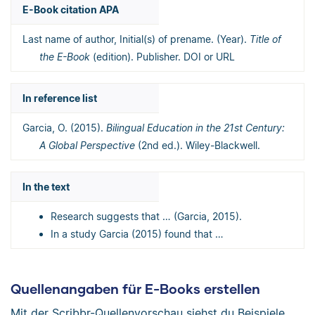
E-Book citation APA
Last name of author, Initial(s) of prename. (Year).
Title of
the E-Book
(edition). Publisher. DOI or URL
In reference list
Garcia, O. (2015).
Bilingual Education in the 21st Century:
A Global Perspective
(2nd ed.). Wiley-Blackwell.
In the text
Research suggests that … (Garcia, 2015).
In a study Garcia (2015) found that …
Quellenangaben für E-Books erstellen
Mit der Scribbr-Quellenvorschau siehst du Beispiele