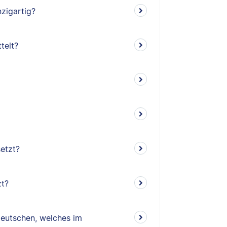
zigartig?
telt?
setzt?
zt?
eutschen, welches im