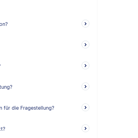
ion?
?
itung?
 für die Fragestellung?
xt?