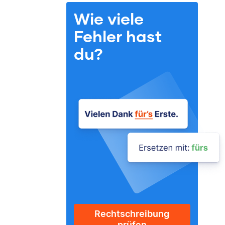
Wie viele
Fehler hast
du?
Rechtschreibung
prüfen