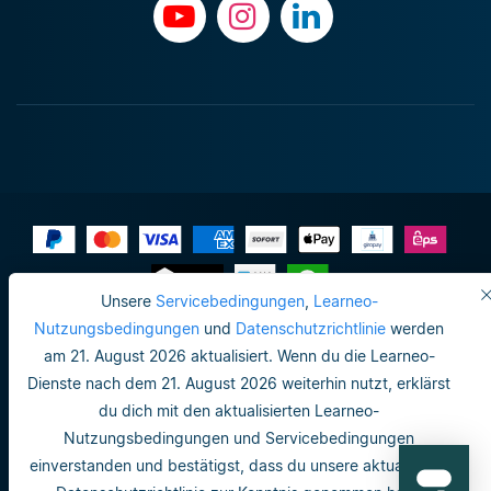
Unsere
Servicebedingungen
,
Learneo-
Impressum
Nutzungsbedingungen
und
Datenschutzrichtlinie
werden
am 21. August 2026 aktualisiert. Wenn du die Learneo-
Do not sell or share my personal info
Dienste nach dem 21. August 2026 weiterhin nutzt, erklärst
Nutzungsbedingungen
du dich mit den aktualisierten Learneo-
Nutzungsbedingungen und Servicebedingungen
Datenschutzrichtlinie
einverstanden und bestätigst, dass du unsere aktualisierte
Nutzungsbedingungen