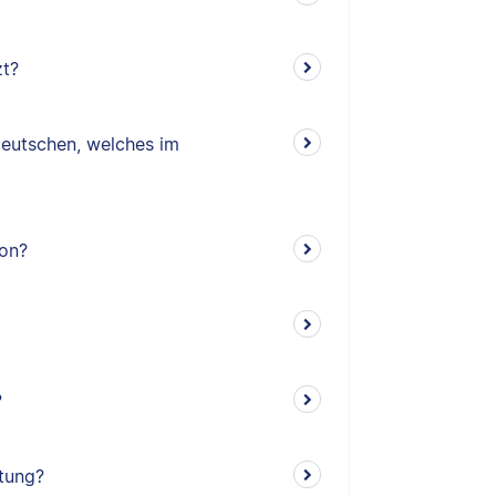
zt?
eutschen, welches im
ion?
?
itung?