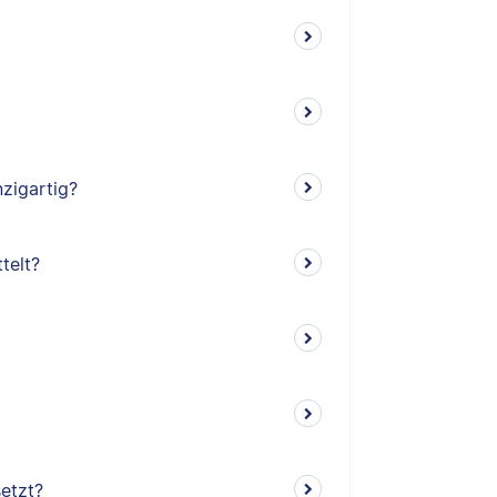
zigartig?
telt?
setzt?