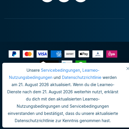
Unsere
Servicebedingungen
,
Learneo-
Impressum
Nutzungsbedingungen
und
Datenschutzrichtlinie
werden
am 21. August 2026 aktualisiert. Wenn du die Learneo-
Do not sell or share my personal info
Dienste nach dem 21. August 2026 weiterhin nutzt, erklärst
Nutzungsbedingungen
du dich mit den aktualisierten Learneo-
Nutzungsbedingungen und Servicebedingungen
Datenschutzrichtlinie
einverstanden und bestätigst, dass du unsere aktualisierte
Nutzungsbedingungen
Datenschutzrichtlinie zur Kenntnis genommen hast.