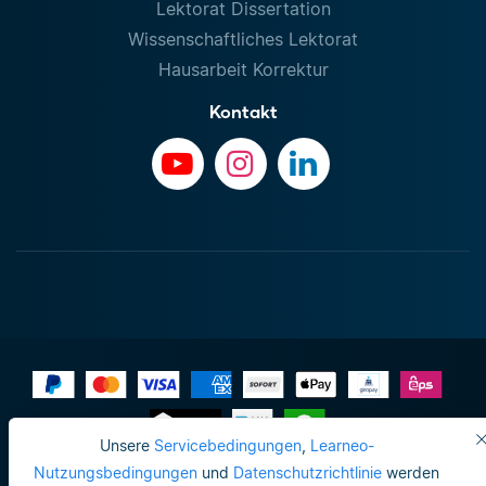
Lektorat Dissertation
Wissenschaftliches Lektorat
Hausarbeit Korrektur
Kontakt
Unsere
Servicebedingungen
,
Learneo-
Impressum
Nutzungsbedingungen
und
Datenschutzrichtlinie
werden