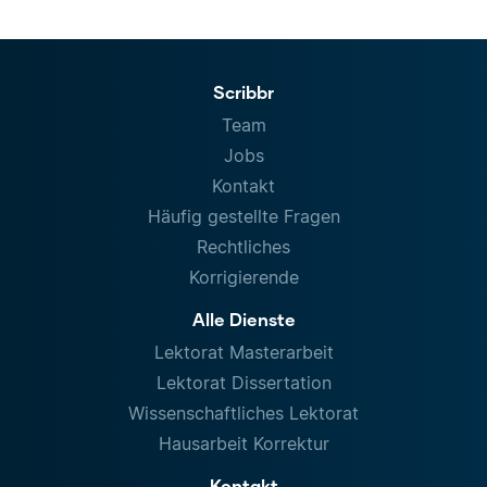
Scribbr
Team
Jobs
Kontakt
Häufig gestellte Fragen
Rechtliches
Korrigierende
Alle Dienste
Lektorat Masterarbeit
Lektorat Dissertation
Wissenschaftliches Lektorat
Hausarbeit Korrektur
Kontakt