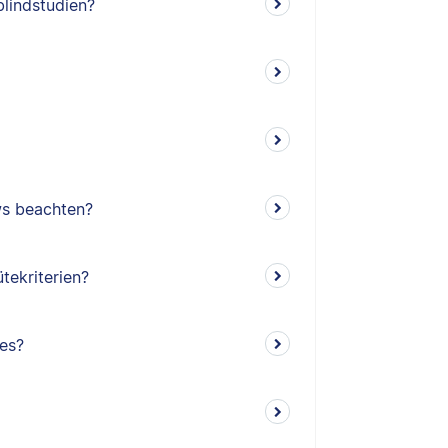
lindstudien?
ws beachten?
tekriterien?
es?