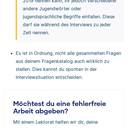
2019 nennen kann, ihr jedoch verschiedene
andere Jugendwörter oder
Erzählimpuls und
jugendsprachliche Begriffe einfallen. Diese
Aufrechterhaltungsfragen
darf sie während des Interviews zu jeder
Magst du mir die letzte von dir
Zeit nennen.
geschilderte Situation etwas genauer
erklären?
Es ist in Ordnung, nicht alle gesammelten Fragen
Kannst du mir ein Beispiel dafür
aus deinem Fragenkatalog auch wirklich zu
geben, wie du Jugendsprache im Alltag
stellen. Dies kannst du spontan in der
verwendest?
Interviewsituation entscheiden.
Wie ging es nach der Situation, die du
gerade beschrieben hast, weiter?
(Kritische) Nachfrage und
Möchtest du eine fehlerfreie
Rücklenkung auf das Thema des
Arbeit abgeben?
Interviews
Mit einem Lektorat helfen wir dir, deine
Gerade sagtest Du XY. Jetzt habe ich