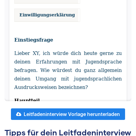
Einwilligungserklärung
Einstiegsfrage
Lieber XY, ich würde dich heute gerne zu
deinen Erfahrungen mit Jugendsprache
befragen. Wie würdest du ganz allgemein
deinen Umgang mit jugendsprachlichen
Ausdrucksweisen bezeichnen?
Hauptteil
Leitfadeninterview Vorlage herunterladen
Wie viele jugendsprachliche
Ausdrucksweisen verwendest du?
Tipps für dein Leitfadeninterview
Welche Jugendwörter des Jahres 2019