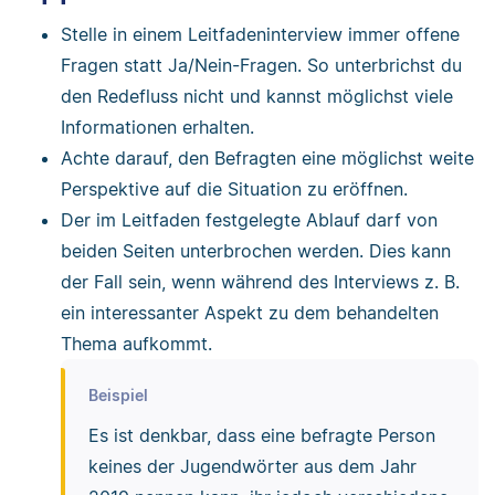
kennst du?
Stelle in einem Leitfadeninterview immer offene
Welches ist das Jugendwort des Jahres
Fragen statt Ja/Nein-Fragen. So unterbrichst du
2019?
den Redefluss nicht und kannst möglichst viele
Was denkst du, wie viel Jugendsprache
Informationen erhalten.
verwenden deine Freunde und
Achte darauf, den Befragten eine möglichst weite
Bekannte?
Perspektive auf die Situation zu eröffnen.
Würdest du Jugendsprache auch in der
Der im Leitfaden festgelegte Ablauf darf von
Schule/im Job verwenden und
beiden Seiten unterbrochen werden. Dies kann
warum/warum nicht?
der Fall sein, wenn während des Interviews z. B.
Schlüsselfragen herausfiltern
ein interessanter Aspekt zu dem behandelten
Thema aufkommt.
Wie viele jugendsprachlichen
Ausdrücke verwendest du?
Beispiel
Was denkst du, wie viel Jugendsprache
Es ist denkbar, dass eine befragte Person
verwenden deine Freunde und
keines der Jugendwörter aus dem Jahr
Bekannte?