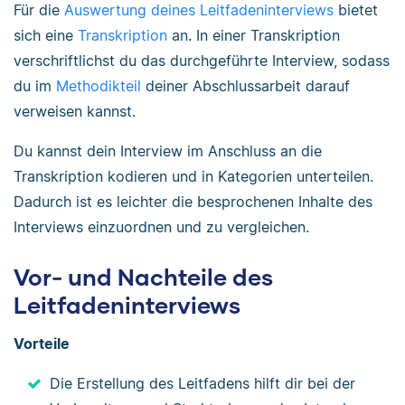
Für die
Auswertung deines Leitfadeninterviews
bietet
allem eines mit: …
sich eine
Transkription
an. In einer Transkription
Ich danke dir für die Zeit, die du dir
verschriftlichst du das durchgeführte Interview, sodass
für das Interview genommen hast.
du im
Methodikteil
deiner Abschlussarbeit darauf
verweisen kannst.
Ausblick
Im Zuge meiner Bachelorarbeit werde ich
Du kannst dein Interview im Anschluss an die
das durchgeführte Interview transkribieren
Transkription kodieren und in Kategorien unterteilen.
und im Anschluss mit XY
auswerten
.
Dadurch ist es leichter die besprochenen Inhalte des
Interviews einzuordnen und zu vergleichen.
Vor- und Nachteile des
Leitfadeninterviews
Vorteile
Die Erstellung des Leitfadens hilft dir bei der