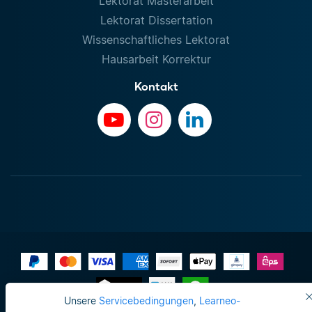
Lektorat Masterarbeit
Lektorat Dissertation
Wissenschaftliches Lektorat
Hausarbeit Korrektur
Kontakt
Unsere
Servicebedingungen
,
Learneo-