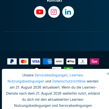
Kontakt
Unsere
Servicebedingungen
,
Learneo-
Impressum
Nutzungsbedingungen
und
Datenschutzrichtlinie
werden
am 21. August 2026 aktualisiert. Wenn du die Learneo-
Do not sell or share my personal info
Dienste nach dem 21. August 2026 weiterhin nutzt, erklärst
Nutzungsbedingungen
du dich mit den aktualisierten Learneo-
Nutzungsbedingungen und Servicebedingungen
Datenschutzrichtlinie