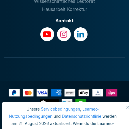
Wissenschaftliches Lektorat
Hausarbeit Korrektur
Kontakt
Unsere
Servicebedingungen
,
Learneo-
Impressum
Nutzungsbedingungen
und
Datenschutzrichtlinie
werden
am 21. August 2026 aktualisiert. Wenn du die Learneo-
Do not sell or share my personal info