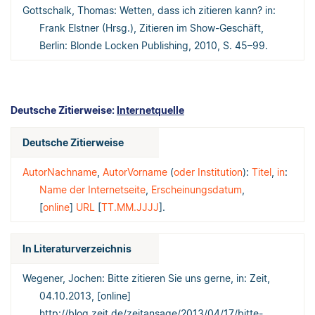
Gottschalk, Thomas: Wetten, dass ich zitieren kann? in:
Frank Elstner (Hrsg.), Zitieren im Show-Geschäft,
Berlin: Blonde Locken Publishing, 2010, S. 45–99.
Deutsche Zitierweise:
Internetquelle
Deutsche Zitierweise
AutorNachname
,
AutorVorname
(
oder Institution
):
Titel
,
in
:
Name der Internetseite
,
Erscheinungsdatum
,
[
online
]
URL
[
TT.MM.JJJJ
].
In Literaturverzeichnis
Wegener, Jochen: Bitte zitieren Sie uns gerne, in: Zeit,
04.10.2013, [online]
http://blog.zeit.de/zeitansage/2013/04/17/bitte-