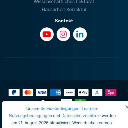
Wissenschaftliches Lektorat
Hausarbeit Korrektur
Kontakt
Unsere
Servicebedingungen
,
Learneo-
Impressum
Nutzungsbedingungen
und
Datenschutzrichtlinie
werden
am 21. August 2026 aktualisiert. Wenn du die Learneo-
Do not sell or share my personal info