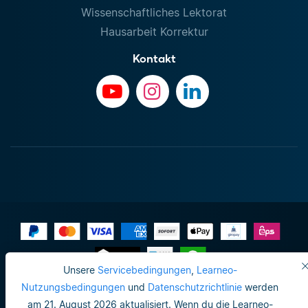
Wissenschaftliches Lektorat
Hausarbeit Korrektur
Kontakt
Unsere
Servicebedingungen
,
Learneo-
Impressum
Nutzungsbedingungen
und
Datenschutzrichtlinie
werden
am 21. August 2026 aktualisiert. Wenn du die Learneo-