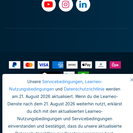
Unsere
Servicebedingungen
,
Learneo-
Impressum
Nutzungsbedingungen
und
Datenschutzrichtlinie
werden
am 21. August 2026 aktualisiert. Wenn du die Learneo-
Do not sell or share my personal info
Dienste nach dem 21. August 2026 weiterhin nutzt, erklärst
Nutzungsbedingungen
du dich mit den aktualisierten Learneo-
Nutzungsbedingungen und Servicebedingungen
Datenschutzrichtlinie
einverstanden und bestätigst, dass du unsere aktualisierte
Nutzungsbedingungen