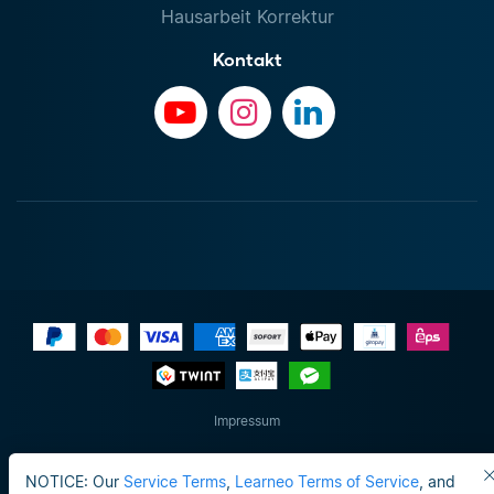
Hausarbeit Korrektur
Kontakt
Impressum
Do not sell or share my personal info
NOTICE: Our
Service Terms
,
Learneo Terms of Service
, and