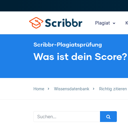
Plagiat
K
Scribbr-Plagiatsprüfung
Was ist dein Score?
Home
Wissensdatenbank
Richtig zitieren