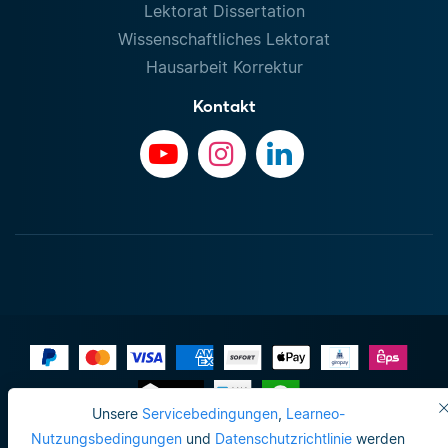
Lektorat Dissertation
Wissenschaftliches Lektorat
Hausarbeit Korrektur
Kontakt
Unsere
Servicebedingungen
,
Learneo-
Impressum
Nutzungsbedingungen
und
Datenschutzrichtlinie
werden