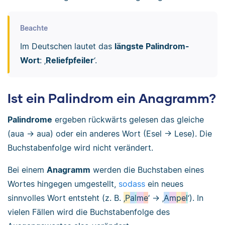
Beachte
Im Deutschen lautet das
längste Palindrom-
Wort
: ‚
Reliefpfeiler
‘.
Ist ein Palindrom ein Anagramm?
Palindrome
ergeben rückwärts gelesen das gleiche
(aua → aua) oder ein anderes Wort (Esel → Lese). Die
Buchstabenfolge wird nicht verändert.
Bei einem
Anagramm
werden die Buchstaben eines
Wortes hingegen umgestellt,
sodass
ein neues
sinnvolles Wort entsteht (z. B.
‚P
a
l
m
e
‘ → ‚
A
m
p
e
l
‘). In
vielen Fällen wird die Buchstabenfolge des