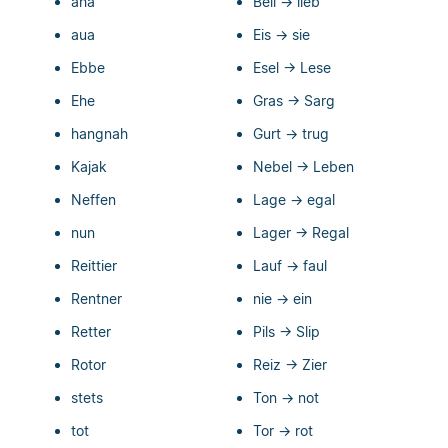
aha
Beil → lieb
aua
Eis → sie
Ebbe
Esel → Lese
Ehe
Gras → Sarg
hangnah
Gurt → trug
Kajak
Nebel → Leben
Neffen
Lage → egal
nun
Lager → Regal
Reittier
Lauf → faul
Rentner
nie → ein
Retter
Pils → Slip
Rotor
Reiz → Zier
stets
Ton → not
tot
Tor → rot