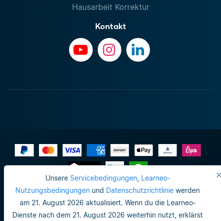
Hausarbeit Korrektur
Kontakt
Unsere
Servicebedingungen
,
Learneo-
Impressum
Nutzungsbedingungen
und
Datenschutzrichtlinie
werden
am 21. August 2026 aktualisiert. Wenn du die Learneo-
Do not sell or share my personal info
Dienste nach dem 21. August 2026 weiterhin nutzt, erklärst