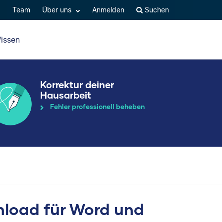
Q
Team
Über uns
Anmelden
Suchen
issen
Korrektur deiner
Hausarbeit
Fehler professionell beheben
nload für Word und