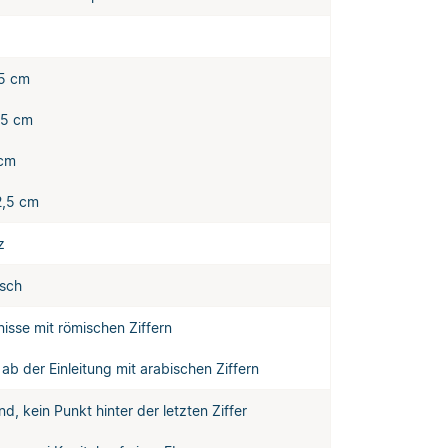
,5 cm
,5 cm
 cm
2,5 cm
z
sch
nisse mit römischen Ziffern
 ab der Einleitung mit arabischen Ziffern
nd, kein Punkt hinter der letzten Ziffer