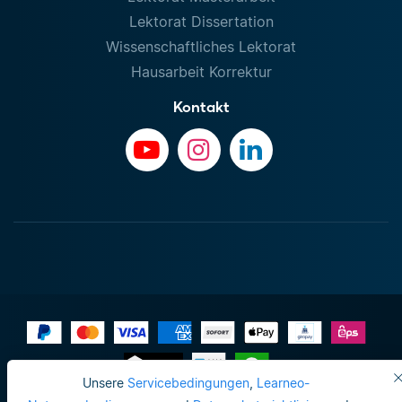
Lektorat Dissertation
Wissenschaftliches Lektorat
Hausarbeit Korrektur
Kontakt
Unsere
Servicebedingungen
,
Learneo-
Impressum