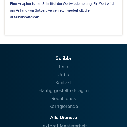
Eine Anapher ist ein Stilmittel der Wortwiederholung. Ein Wort wird
am Anfang von Sätzen, Versen etc. wiederholt, die
aufeinanderfolgen.
Scribbr
Team
Jobs
Kontakt
Häufig gestellte Fragen
Rechtliches
Korrigierende
Alle Dienste
Lektorat Masterarbeit