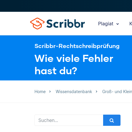
Plagiat
K
Scribbr-Rechtschreibprüfung
Wie viele Fehler
hast du?
Home
Wissensdatenbank
Groß- und Klei