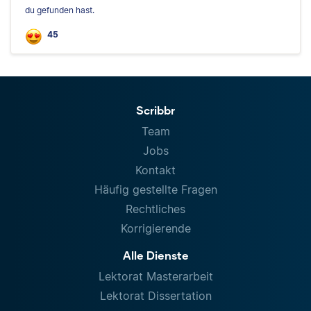
du gefunden hast.
45
Scribbr
Team
Jobs
Kontakt
Häufig gestellte Fragen
Rechtliches
Korrigierende
Alle Dienste
Lektorat Masterarbeit
Lektorat Dissertation