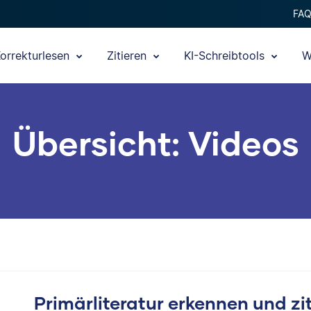
FA
orrekturlesen
Zitieren
KI-Schreibtools
W
Übersicht: Videos
Primärliteratur erkennen und zi