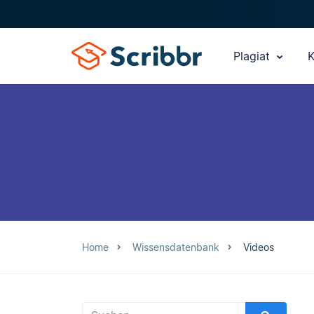
Plagiat
K
Home
Wissensdatenbank
Videos