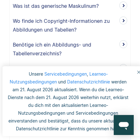
Was ist das generische Maskulinum?
Wo finde ich Copyright-Informationen zu
Abbildungen und Tabellen?
Benötige ich ein Abbildungs- und
Tabellenverzeichnis?
Werden Abbildungen und Tabellen im
Unsere
Servicebedingungen
,
Learneo-
Literaturverzeichnis erwähnt?
Nutzungsbedingungen
und
Datenschutzrichtlinie
werden
am 21. August 2026 aktualisiert. Wenn du die Learneo-
Wie werden Abbildungen und Tabellen nach
Dienste nach dem 21. August 2026 weiterhin nutzt, erklärst
APA zitiert?
du dich mit den aktualisierten Learneo-
Nutzungsbedingungen und Servicebedingungen
Ist ein gedruckter Zeitungsartikel eine
einverstanden und bestätigst, dass du unsere aktualisierte
bessere Quelle als ein Online-
Datenschutzrichtlinie zur Kenntnis genommen hast.
Zeitungsartikel?