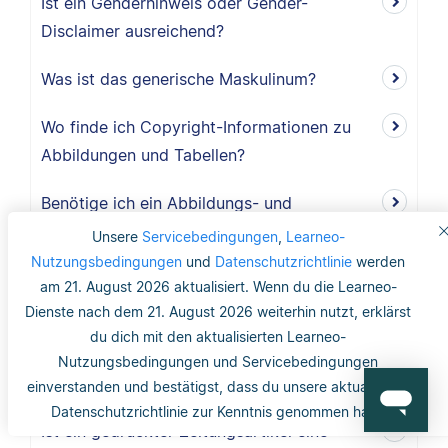
Ist ein Genderhinweis oder Gender-
Disclaimer ausreichend?
Was ist das generische Maskulinum?
Wo finde ich Copyright-Informationen zu
Abbildungen und Tabellen?
Benötige ich ein Abbildungs- und
Tabellenverzeichnis?
Unsere
Servicebedingungen
,
Learneo-
Nutzungsbedingungen
und
Datenschutzrichtlinie
werden
Werden Abbildungen und Tabellen im
am 21. August 2026 aktualisiert. Wenn du die Learneo-
Literaturverzeichnis erwähnt?
Dienste nach dem 21. August 2026 weiterhin nutzt, erklärst
du dich mit den aktualisierten Learneo-
Wie werden Abbildungen und Tabellen nach
Nutzungsbedingungen und Servicebedingungen
APA zitiert?
einverstanden und bestätigst, dass du unsere aktualisierte
Datenschutzrichtlinie zur Kenntnis genommen hast.
Ist ein gedruckter Zeitungsartikel eine