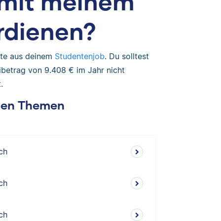
h mit meinem
rdienen?
nste aus deinem
Studentenjob
. Du solltest
betrag von 9.408 € im Jahr nicht
.
chen Themen
ch
ch
ch