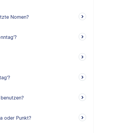
etzte Nomen?
nntag‘?
tag‘?
‘ benutzen?
ma oder Punkt?