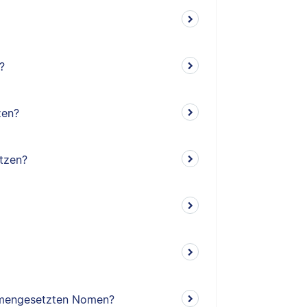
?
zen?
tzen?
mengesetzten Nomen?