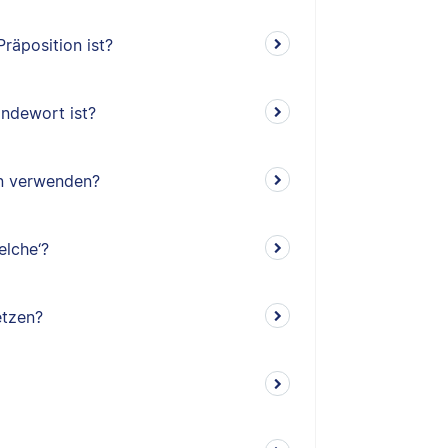
räposition ist?
indewort ist?
en verwenden?
elche‘?
etzen?