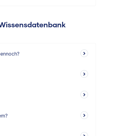
: Wissensdatenbank
dennoch?
em?